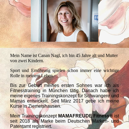
Mein Name ist Canan Nagl, ich bin 45 Jahre alt und Mutter
von zwei Kindern.
Sport und Ernährung spielen schon immer eine wichtige
Rolle in meinem Leben.
Bis zur Geburt meines ersten Sohnes war ich als
Fitnesstraining in München tätig. Danach habe ich
meine eigenes Trainingskonzept für Schwangere und
Mamas entwickelt. Seit März 2017 gebe ich meine
Kurse in Ziemetshausen.
Mein Trainingskonzept
MAMAFREUDE Fitness
®
ist
seit 2018 als Marke beim Deutschen Marken- und
Patentamt registriert.