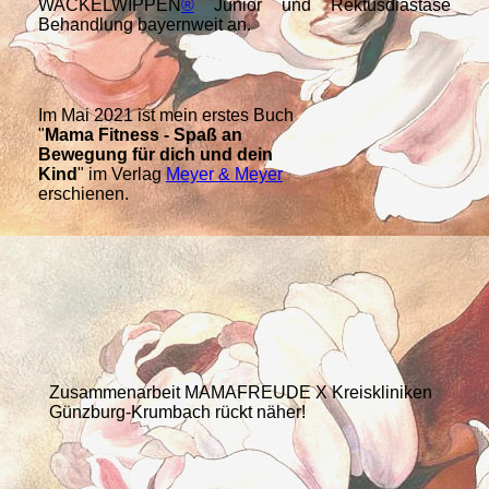
WACKELWIPPEN
®
Junior und Rektusdiastase
Behandlung bayernweit an.
Im Mai 2021 ist mein erstes Buch
"
Mama Fitness - Spaß an
Bewegung für dich und dein
Kind
" im Verlag
Meyer & Meyer
erschienen.
Zusammenarbeit MAMAFREUDE X Kreiskliniken
Günzburg-Krumbach rückt näher!