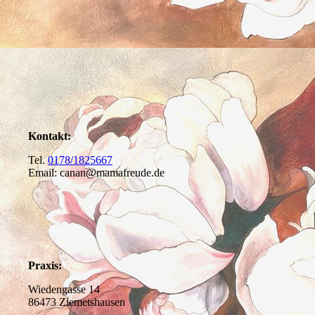
Kontakt:
Tel.
0178/1825667
Email: canan@mamafreude.de
Praxis:
Wiedengasse 14
86473 Ziemetshausen