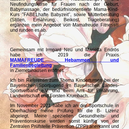
Neufindungskurse für Frauen nach der Geburt,
Babymassage, der bedürfnisorientierte Mama-Kind-
Kurs "FABELhafte Babyzeit", sowie Mütterberatung
(Stillen, Ernährung, Beikost, Trageberatung)
ergänzen mein Angebot von Mamafreude Fitness®
und runden es ab.
Gemeinsam mit Irmgard Neu und Marietta Endrös
habe ich 2019 die Praxis
MAMAFREUDE Hebammen und
Familienbegleitung
in Ziemetshausen eröffnet.
Ich bin Referentin zum Thema Kinderturnen bei der
Bayerischen Sportjugend im Bayerischen Landes-
Sportverband e.V. und beim Amt für Ernährung,
Landwirtschaft und Forsten Krumbach.
Im November 2021 habe ich an der Sportschule in
Oberhaching meine Prüfung für die B- Lizenz
abgelegt. Meine speziellen Gesundheits- und
Präventionskurse werden somit künftig von der
Zentralen Prüfstelle Prävention (ZPP) anerkannt und