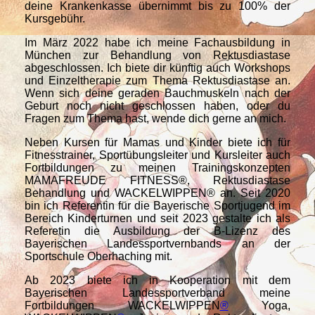
deine Krankenkasse übernimmt bis zu 100% der
Kursgebühr.
Im März 2022 habe ich meine Fachausbildung in
München zur Behandlung von Rektusdiastase
abgeschlossen. Ich biete dir künftig auch Workshops
und Einzeltherapie zum Thema Rektusdiastase an.
Wenn sich deine geraden Bauchmuskeln nach der
Geburt noch nicht geschlossen haben, oder du
Fragen zum Thema hast, wende dich gerne an mich.
Neben Kursen für Mamas und Kinder biete ich für
Fitnesstrainer, Sportübungsleiter und Kursleiter auch
Fortbildungen zu meinen Trainingskonzepten
MAMAFREUDE FITNESS®, Rektusdiastase
Behandlung und WACKELWIPPEN® an. Seit 2020
bin ich Referentin für die Bayerische Sportjugend im
Bereich Kinderturnen und seit 2023 gestalte ich als
Referetin die Ausbildung der B-Lizenz des
Bayerischen Landessportvernbands an der
Sportschule Oberhaching mit.
Ab 2023 biete ich in Kooperation mit dem
Bayerischen Landessportverband meine
Fortbildungen WACKELWIPPEN
®
Yoga,