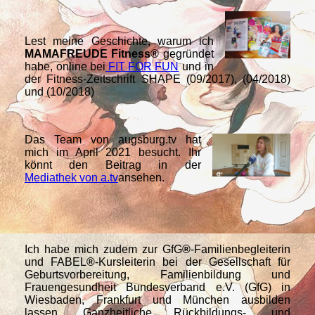
Lest meine Geschichte, warum ich
MAMAFREUDE Fitness
®
gegründet
habe, online bei
FIT FOR FU
N
und in
der Fitness-Zeitschrift SHAPE (
09/2017), (04/2018)
und (10/2018)
Das Team von augsburg.tv hat
mich im April 2021 besucht. Ihr
könnt den Beitrag in der
Mediathek von a.tv
ansehen.
Ich habe mich zudem zur GfG
®
-Familienbegleiterin
und FABEL
®
-Kursleiterin bei der Gesellschaft für
Geburtsvorbereitung, Familienbildung und
Frauengesundheit Bundesverband e.V. (GfG) in
Wiesbaden, Frankfurt und München ausbilden
lassen. Ganzheitliche Rückbildungs-, und