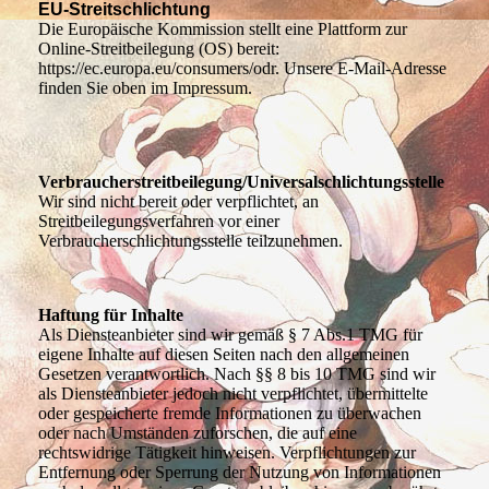
EU-Streitschlichtung
Die Europäische Kommission stellt eine Plattform zur
Online-Streitbeilegung (OS) bereit:
https://ec.europa.eu/consumers/odr. Unsere E-Mail-Adresse
finden Sie oben im Impressum.
Verbraucherstreitbeilegung/Universalschlichtungsstelle
Wir sind nicht bereit oder verpflichtet, an
Streitbeilegungsverfahren vor einer
Verbraucherschlichtungsstelle teilzunehmen.
Haftung für Inhalte
Als Diensteanbieter sind wir gemäß § 7 Abs.1 TMG für
eigene Inhalte auf diesen Seiten nach den allgemeinen
Gesetzen verantwortlich. Nach §§ 8 bis 10 TMG sind wir
als Diensteanbieter jedoch nicht verpflichtet, übermittelte
oder gespeicherte fremde Informationen zu überwachen
oder nach Umständen zuforschen, die auf eine
rechtswidrige Tätigkeit hinweisen. Verpflichtungen zur
Entfernung oder Sperrung der Nutzung von Informationen