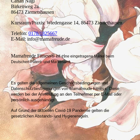
Canan Nagl
Birkenweg 2a
86473 Ziemetshausen
Kursraum/Praxis: Wiedengasse 14, 86473 Ziemethausen
Telefon:
0178/1825667
E-Mail: info@mamafreude.de
Mamafreude Fitness
®
ist ei
ne eingetragene Marke beim
Deutschen Patent- und Markenamt.
Es gelten die allgemeinen Geschäftsbedingungen und
Datenschutzbestimmungen von Mamafreude Fitness. Diese
werden bei der Anmeldung an den Teilnehmer per E-Mail oder
persönlich ausgehändigt.
Auf Grund der aktuellen Covid-19 Pandemie gelten die
gesetzlichen Abstands- und Hygieneregeln.