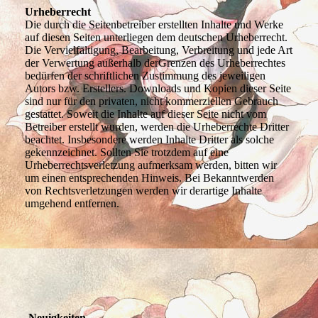
Urheberrecht
Die durch die Seitenbetreiber erstellten Inhalte und Werke
auf diesen Seiten unterliegen dem deutschen Urheberrecht.
Die Vervielfältigung, Bearbeitung, Verbreitung und jede Art
der Verwertung außerhalb derGrenzen des Urheberrechtes
bedürfen der schriftlichen Zustimmung des jeweiligen
Autors bzw. Erstellers. Downloads und Kopien dieser Seite
sind nur für den privaten, nicht kommerziellen Gebrauch
gestattet. Soweit die Inhalte auf dieser Seite nicht vom
Betreiber erstellt wurden, werden die Urheberrechte Dritter
beachtet. Insbesondere werden Inhalte Dritter als solche
gekennzeichnet. Sollten Sie trotzdem auf eine
Urheberrechtsverletzung aufmerksam werden, bitten wir
um einen entsprechenden Hinweis. Bei Bekanntwerden
von Rechtsverletzungen werden wir derartige Inhalte
umgehend entfernen.
Neuigkeiten