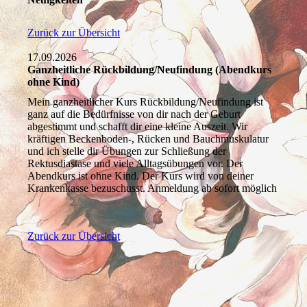
Zurück zur Übersicht
17.09.2026
Ganzheitliche Rückbildung/Neufindung (Abendkurs
ohne Kind)
Mein ganzheitlicher Kurs Rückbildung/Neufindung ist
ganz auf die Bedürfnisse von dir nach der Geburt
abgestimmt und schafft dir eine kleine Auszeit. Wir
kräftigen Beckenboden-, Rücken und Bauchmuskulatur
und ich stelle dir Übungen zur Schließung der
Rektusdiastase und viele Alltagsübungen vor. Der
Abendkurs ist ohne Kind. Der Kurs wird von deiner
Krankenkasse bezuschusst. Anmeldung ab sofort möglich
Zurück zur Übersicht