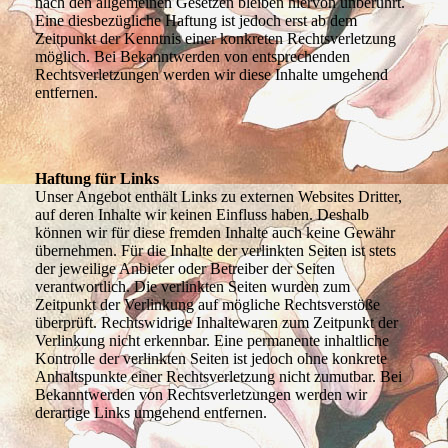
nach den allgemeinen Gesetzen bleiben hiervon unberührt.
Eine diesbezügliche Haftung ist jedoch erst ab dem
Zeitpunkt der Kenntnis einer konkreten Rechtsverletzung
möglich. Bei Bekanntwerden von entsprechenden
Rechtsverletzungen werden wir diese Inhalte umgehend
entfernen.
Haftung für Links
Unser Angebot enthält Links zu externen Websites Dritter,
auf deren Inhalte wir keinen Einfluss haben. Deshalb
können wir für diese fremden Inhalte auch keine Gewähr
übernehmen. Für die Inhalte der verlinkten Seiten ist stets
der jeweilige Anbieter oder Betreiber der Seiten
verantwortlich. Die verlinkten Seiten wurden zum
Zeitpunkt der Verlinkung auf mögliche Rechtsverstöße
überprüft. Rechtswidrige Inhaltewaren zum Zeitpunkt der
Verlinkung nicht erkennbar. Eine permanente inhaltliche
Kontrolle der verlinkten Seiten ist jedoch ohne konkrete
Anhaltspunkte einer Rechtsverletzung nicht zumutbar. Bei
Bekanntwerden von Rechtsverletzungen werden wir
derartige Links umgehend entfernen.