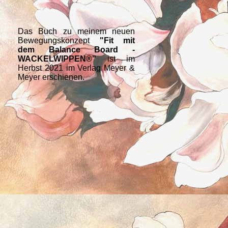
Das Buch zu meinem neuen
Bewegungskonzept
"Fit mit
dem Balance Board -
WACKELWIPPEN®"
ist im
Herbst 2021 im Verlag Meyer &
Meyer erschienen.