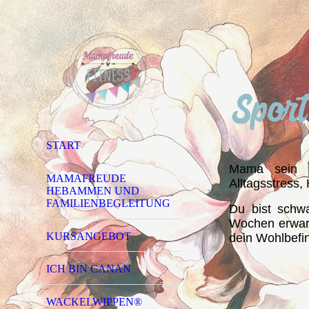
START
Mama sein b
MAMAFREUDE
Alltagsstress
HEBAMMEN UND
FAMILIENBEGLEITUNG
Du bist schw
Wochen erwart
KURSANGEBOT
dein Wohlbefi
ICH BIN CANAN
WACKELWIPPEN®