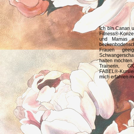
Ich bin Canan
Fitness®-Konze
und Mamas ent
beckenbodensc
Frauen geei
Schwangerscha
halten möchten.
Trainerin, Gf
FABEL®-Kursle
mich erfahren m