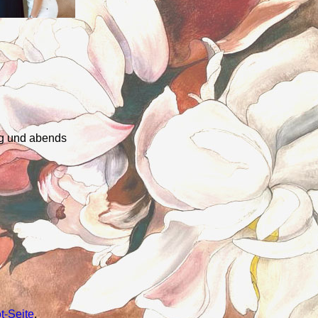
ag und abends
y
t-
Seite
.