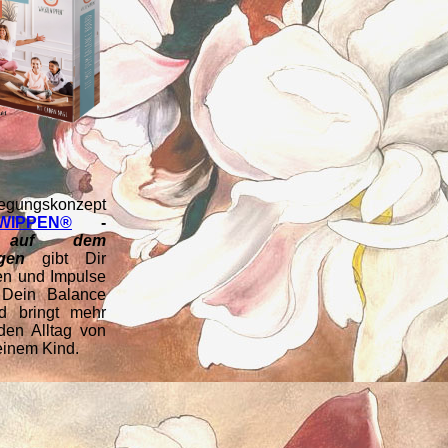
egungskonzept
WIPPEN®
-
 auf dem
gen
gibt Dir
en und Impulse
Dein Balance
d bringt mehr
den Alltag von
einem Kind.