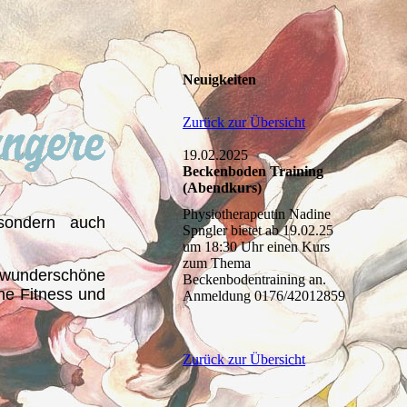
Neuigkeiten
Zurück zur Übersicht
19.02.2025
Beckenboden Training
(Abendkurs)
Physiotherapeutin Nadine
sondern auch
Spngler bietet ab 19.02.25
um 18:30 Uhr einen Kurs
zum Thema
 wunderschöne
Beckenbodentraining an.
ne Fitness und
Anmeldung 0176/42012859
Zurück zur Übersicht