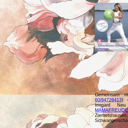
Gemeinsam mi
60/94726413
) 
Irmgard Neu
MAMAFREUDE H
Ziemetshaus
Schwangerschaft