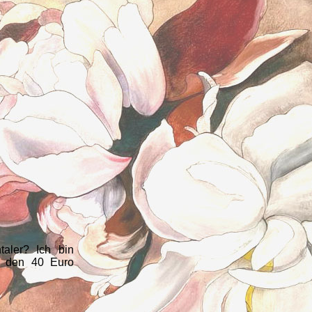
aler? Ich bin
st den 40 Euro