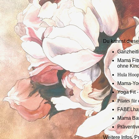
Du kannst diese
Ganzheitl
Mama Fitn
ohne Kin
Hula Hoo
Mama-Yog
Yoga Fit 
Pilates fü
FABELhaf
Mama Barr
Präventiv
Weitere Infos, 