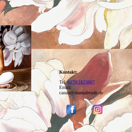
Kontakt:
Tel.
0178/1825667
Email:
canan@mamafreude.de