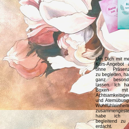
Um Dich mit m
Kurs-Angebot 
ohne Präsenzv
zu begleiten, h
ganz besonde
lassen. Ich h
Boxen m
Achtsamkeitsge
und Atemübung
Wohlfühleinheit
zusammengestel
habe ich 
begleitend zu
erdacht.