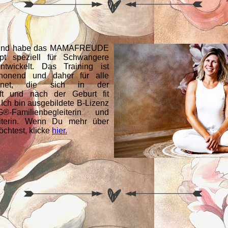
 und habe das MAMAFREUDE
pt speziell für Schwangere
wickelt. Das Training ist
honend und daher für alle
gnet, die sich in der
ft und nach der Geburt fit
 Ich bin ausgebildete B-Lizenz
G®-Familienbegleiterin und
iterin. Wenn Du mehr über
öchtest, klicke
hier.