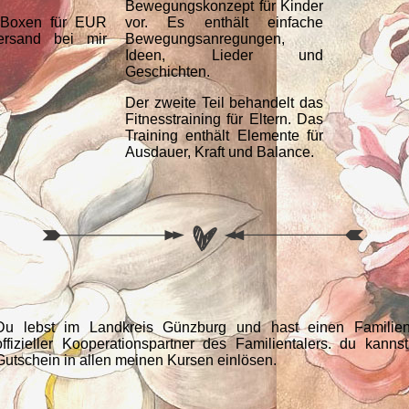
Bewegungskonzept für Kinder
 Boxen für EUR
vor. Es enthält einfache
ersand bei mir
Bewegungsanregungen,
Ideen, Lieder und
Geschichten.
Der zweite Teil behandelt das
Fitnesstraining für Eltern. Das
Training enthält Elemente für
Ausdauer, Kraft und Balance.
Du lebst im Landkreis Günzburg und hast einen Familient
offizieller Kooperationspartner des Familientalers. du kann
Gutschein in allen meinen Kursen einlösen.