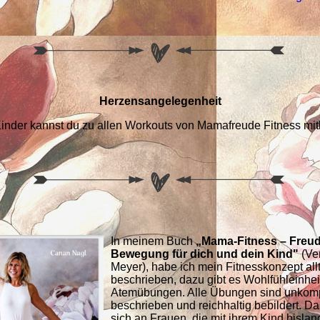
Herzensangelegenheit
inder kannst du zu allen Workouts von Mamafreude Fitness mit
In meinem Buch
„Mama-Fitness – Freu
Bewegung für dich und dein Kind"
(Ve
Meyer), habe ich mein Fitnesskonzept all
beschrieben, dazu gibt es Wohlfühleinhe
Atemübungen. Alle Übungen sind unkompl
beschrieben und reichhaltig bebildert. Da
sich an Frauen, die mit ihrem Kind bisla