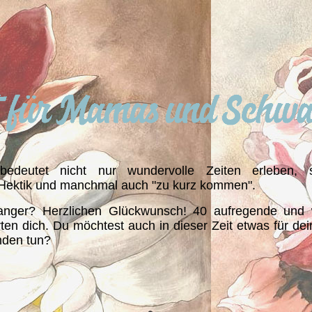
edeutet nicht nur wundervolle Zeiten erleben, 
, Hektik und manchmal auch "zu kurz kommen".
anger? Herzlichen Glückwunsch! 40 aufregende und
en dich. Du möchtest auch in dieser Zeit etwas für dei
nden tun?