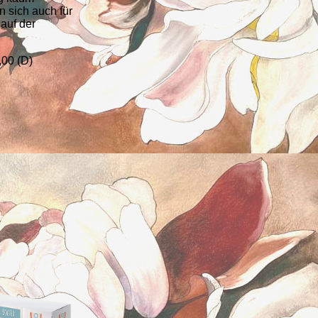
n sich auch für
auf der
00 (D)