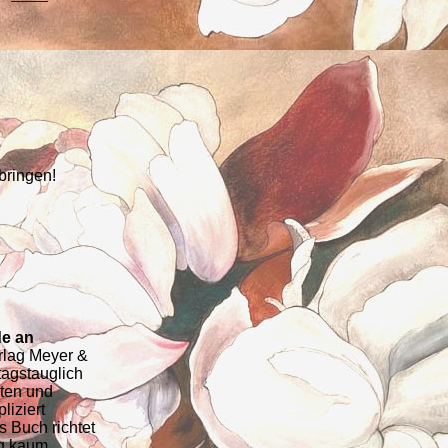
bringen!
de an
rlag Meyer &
tagstauglich
iten und
iziert
s Buch richtet
ng kaum