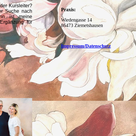
der Kursleiter?
Praxis:
der Suche nach
nn ist meine
Wiedengasse 14
 Ergänzung für
86473 Ziemetshausen
Impressum
/Datenschutz