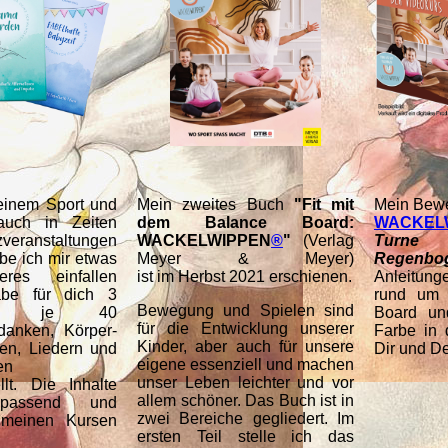
einem Sport und
Mein zweites Buch
"Fit mit
Mein Bew
auch in Zeiten
dem Balance Board:
WACKEL
eranstaltungen
WACKELWIPPEN
®
"
(Verlag
Turne
abe ich mir etwas
Meyer & Meyer)
Regenbo
res einfallen
ist im Herbst 2021 erschienen.
Anleitung
abe für dich 3
rund um 
Bewegung und Spielen sind
it je 40
Board un
für die Entwicklung unserer
danken, Körper-
Farbe in 
Kinder, aber auch für unsere
en, Liedern und
Dir und D
eigene essenziell und machen
en
unser Leben leichter und vor
lt. Die Inhalte
allem schöner. Das Buch ist in
passend und
zwei Bereiche gegliedert. Im
 meinen Kursen
ersten Teil stelle ich das