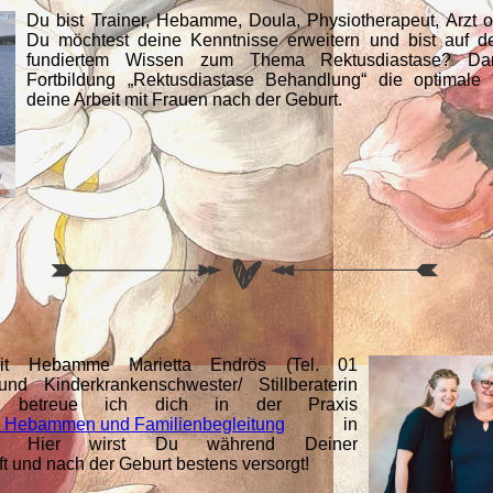
Du bist Trainer, Hebamme, Doula, Physiotherapeut, Arzt o
Du möchtest deine Kenntnisse erweitern und bist auf 
fundiertem Wissen zum Thema Rektusdiastase? Da
Fortbildung „Rektusdiastase Behandlung“ die optimale
deine Arbeit mit Frauen nach der Geburt.
t Hebamme Marietta Endrös (Tel. 01
und Kinderkrankenschwester/ Stillberaterin
 betreue ich dich in der Praxis
ebammen und Familienbegleitung
in
en. Hier wirst Du während Deiner
 und nach der Geburt bestens versorgt!