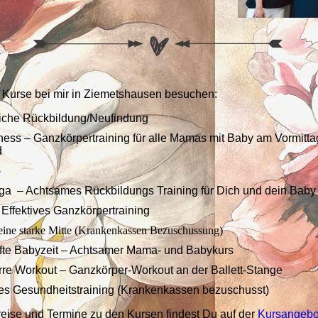
 Kurse bei mir in Ziemetshausen besuchen:
iche Rückbildung/Neufindung
ess – Ganzkörpertraining für alle Mamas mit Baby am Vormitt
d
p
a – Achtsames Rückbildungs Training für Dich und dein Bab
- Effektives Ganzkörpertraining
r eine starke Mitte (Krankenkassen Bezuschussung)
te Babyzeit – Achtsamer Mama- und Babykurs
e Workout – Ganzkörper-Workout an der Ballett-Stange
es Gesundheitstraining (Krankenkassen bezuschusst)
Preise und Termine zu den Kursen findest Du auf der
Kursangebo