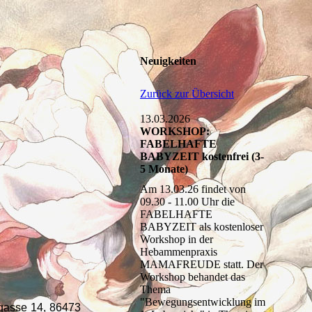
Neuigkeiten
Zurück zur Übersicht
13.03.2026
WORKSHOP:
FABELHAFTE
BABYZEIT kostenfrei (3-
5 Monate)
Am 13.03.26 findet von
09.30 - 11.00 Uhr die
FABELHAFTE
BABYZEIT als kostenloser
Workshop in der
Hebammenpraxis
MAMAFREUDE statt. Der
Workshop behandet das
Thema
"Bewegungsentwicklung im
asse 14, 86473