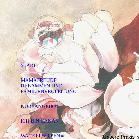
START
MAMAFREUDE
HEBAMMEN UND
FAMILIENBEGLEITUNG
KURSANGEBOT
ICH BIN CANAN
WACKELWIPPEN®
Unsere Praxis