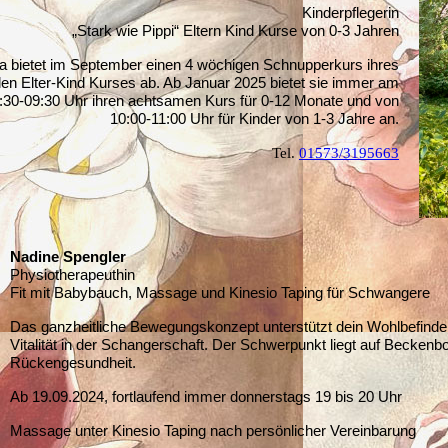
Kinderpflegerin
„Stark wie Pippi“ Eltern Kind Kurse von 0-3 Jahren
a bietet im September einen 4 wöchigen Schnupperkurs ihres
en Elter-Kind Kurses ab. Ab Januar 2025 bietet sie immer am
:30-09:30 Uhr ihren achtsamen Kurs für 0-12 Monate und von
10:00-11:00 Uhr für Kinder von 1-3 Jahre an.
Tel.
0
1573/3195663
Nadine Spengler
Physiotherapeuthin
Fit mit Babybauch, Massage und Kinesio Taping für Schwangere
Das ganzheitliche Bewegungskonzept unterstützt dein Wohlbefinde
Vitalität in der Schangerschaft. Der Schwerpunkt liegt auf Becken
Rückengesundheit.
Ab 19.09.2024, fortlaufend immer donnerstags 19 bis 20 Uhr
Massage unter Kinesio Taping nach persönlicher Vereinbarung