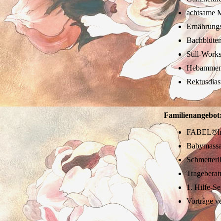
achtsame M
Ernährungs
Bachblüte
Still-Work
Hebammens
Rektusdias
Familienangebot
FABEL
®
h
Babymass
Schmetterl
Trageberat
1. Hilfe-S
Vorträge v