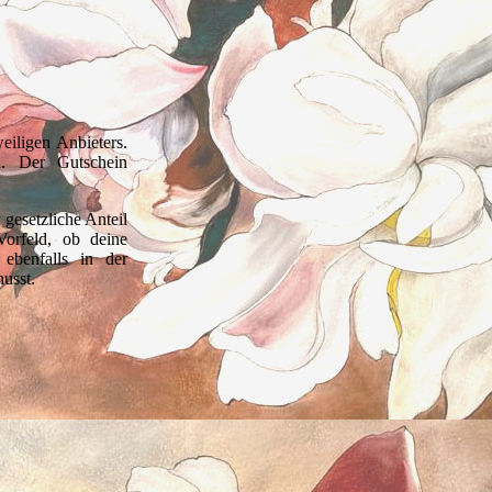
iligen Anbieters.
n. Der Gutschein
 gesetzliche Anteil
orfeld, ob deine
ebenfalls in der
usst.