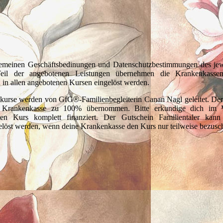
lgemeinen Geschäftsbedinungen und Datenschutzbestimmungen des jewe
eil der angebotenen Leistungen übernehmen die Krankenkasse
n in allen angebotenen Kursen eingelöst werden.
skurse werden von GfG
®
-Familienbegleiterin Canan Nagl geleitet. Der
 Krankenkasse zu 100% übernommen. Bitte erkundige dich im V
en Kurs komplett finanziert. Der Gutschein Familientaler kann 
löst werden, wenn deine Krankenkasse den Kurs nur teilweise bezusch