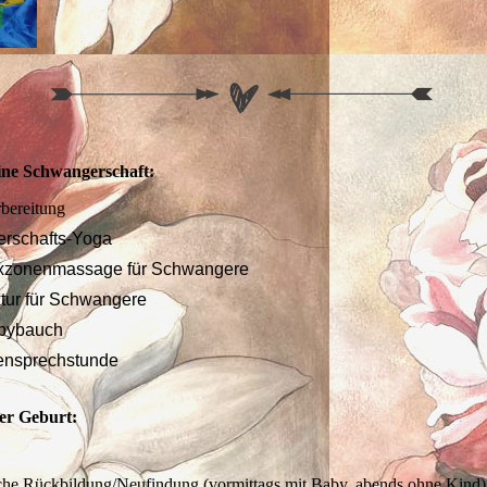
ine Schwangerschaft:
rbereitung
rschafts-Yoga
exzonenmassage für Schwangere
tur für Schwangere
abybauch
nsprechstunde
er Geburt:
e
che Rückbildung/Neufindung (vormittags mit Baby, abends ohne Kind)