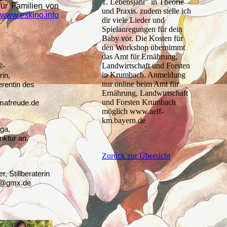
1. Lebensjahr" in Theorie
für Familien von
und Praxis. zudem stelle ich
www.eskino.info
dir viele Lieder und
Spielanregungen für dein
Baby vor. Die Kosten für
den Workshop übernimmt
das Amt für Ernährung,
Landwirtschaft und Forsten
®-
in Krumbach. Anmeldung
rin,
nur online beim Amt für
erentin des
Ernährung, Landwirtschaft
und Forsten Krumbach
afreude.de
möglich www.aelf-
km.bayern.de
ga,
ktur an.
Zurück zur Übersicht
 Stillberaterin
eu@gmx.de