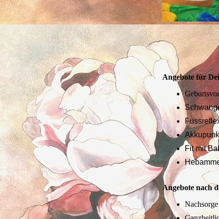
Angebote für De
Geburtsvo
Schwange
Fussrefl
Akkupunk
Fit mit B
Hebamme
Angebote nach d
Nachsorg
Ganzheitli