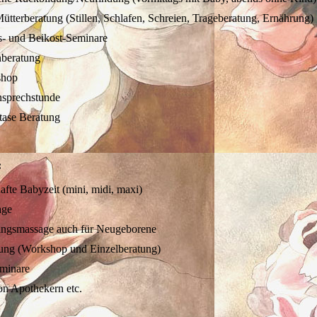
ütterberatung (Stillen, Schlafen, Schreien, Trageberatung, Ernährung)
- und Beikost-Seminare
nberatung
shop
prechstunde
tase Beratung
:
afte Babyzeit (mini, midi, maxi)
age
ingsmassage auch für Neugeborene
ung (Workshop und Einzelberatung)
eminare
on Apothekern etc.