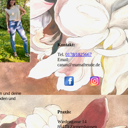
Kontakt:
Tel.
0178/1825667
Email:
canan@mamafreude.de
n und deine
boden und
Praxis:
Wiedengasse 14
86473 Ziemetshausen