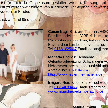
ist für euch da. Gemeinsam gestalten wir ein Kursangebot 
rstützt werden wir zudem von Kinderarzt Dr. Stephan Schwarz (
-Kursen für Kinder.
t, wir sind für dich da:
Canan Nagl
: B-Lizenz Trainerin, GfG
Familienbegleiterin, FABEL®-Kursleite
Rückbildungskursleiterin, Autorin, Ref
Bayerischen Landessportvernbands
Tel.
0178/1825667
Email: canan@mam
Marietta Endrös:
Hebamme
Geburtsvorbereitung, Schwangerenyo
Hebammensprechstunde und Akkupun
Anmeldung:
01
60/94726413
https://www.hebamme-marietta.de
Irmgard Neu:
Kinderkrankenschwester,
Tel.
0179/4689466
Em
ail: irmgard.n
www.irmgardneu-elternberatung.de
Sandra Prohm