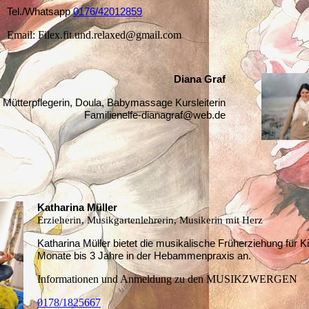
Tel./Whatsapp
0176/42012859
Email: Filex.fit.und.relaxed@gmail.com
Diana Graf
Mütterpflegerin, Doula, Babymassage Kursleiterin
Familienelfe-dianagraf@web.de
Katharina Müller
Erzieherin, Musikgartenlehrerin, Musikerin mit Herz
Katharina Müller bietet die musikalische Früherziehung für K
Monate bis 3 Jahre in der Hebammenpraxis an.
Informationen und Anmeldung zu den MUSIKZWERGEN
0178/1825667