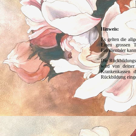
Hinweis:
Es gelten die al
Einen grossen T
Familientaler kan
Die Rückbildung
wird von deiner
Krankenkassen d
Rückbildung einge