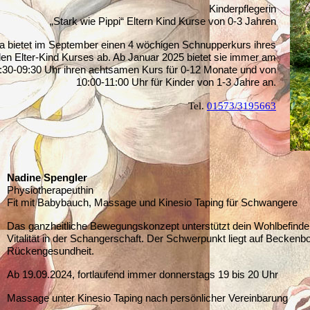
Kinderpflegerin
„Stark wie Pippi“ Eltern Kind Kurse von 0-3 Jahren
a bietet im September einen 4 wöchigen Schnupperkurs ihres
en Elter-Kind Kurses ab. Ab Januar 2025 bietet sie immer am
:30-09:30 Uhr ihren achtsamen Kurs für 0-12 Monate und von
10:00-11:00 Uhr für Kinder von 1-3 Jahre an.
Tel.
0
1573/3195663
Nadine Spengler
Physiotherapeuthin
Fit mit Babybauch, Massage und Kinesio Taping für Schwangere
Das ganzheitliche Bewegungskonzept unterstützt dein Wohlbefinde
Vitalität in der Schangerschaft. Der Schwerpunkt liegt auf Becken
Rückengesundheit.
Ab 19.09.2024, fortlaufend immer donnerstags 19 bis 20 Uhr
Massage unter Kinesio Taping nach persönlicher Vereinbarung