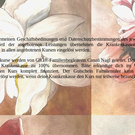
lgemeinen Geschäftsbedinungen und Datenschutzbestimmungen des jewe
eil der angebotenen Leistungen übernehmen die Krankenkasse
n in allen angebotenen Kursen eingelöst werden.
skurse werden von GfG
®
-Familienbegleiterin Canan Nagl geleitet. Der
 Krankenkasse zu 100% übernommen. Bitte erkundige dich im V
en Kurs komplett finanziert. Der Gutschein Familientaler kann 
löst werden, wenn deine Krankenkasse den Kurs nur teilweise bezusch