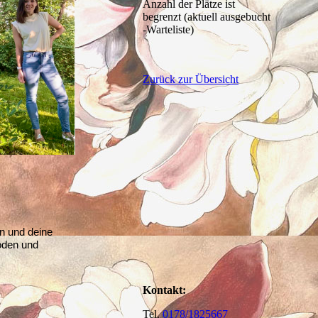
Anzahl der Plätze ist
begrenzt (aktuell ausgebucht
-Warteliste)
Zurück zur Übersicht
n und deine
boden und
Kontakt:
Tel.
0178/1825667