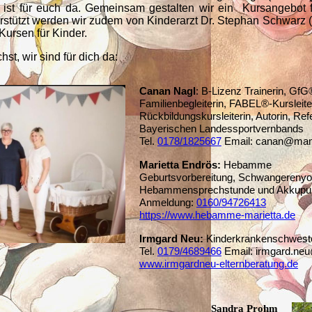
ist für euch da. Gemeinsam gestalten wir ein Kursangebot 
rstützt werden wir zudem von Kinderarzt Dr. Stephan Schwarz (
-Kursen für Kinder.
t, wir sind für dich da:
Canan Nagl
: B-Lizenz Trainerin, GfG
Familienbegleiterin, FABEL®-Kursleite
Rückbildungskursleiterin, Autorin, Ref
Bayerischen Landessportvernbands
Tel.
0178/1825667
Email: canan@mam
Marietta Endrös:
Hebamme
Geburtsvorbereitung, Schwangerenyo
Hebammensprechstunde und Akkupun
Anmeldung:
01
60/94726413
https://www.hebamme-marietta.de
Irmgard Neu:
Kinderkrankenschwester,
Tel.
0179/4689466
Em
ail: irmgard.n
www.irmgardneu-elternberatung.de
Sandra Prohm