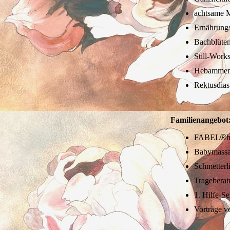
achtsame M
Ernährungs
Bachblüte
Still-Work
Hebammens
Rektusdias
Familienangebot
FABEL
®
h
Babymass
Schmetterl
Trageberat
1. Hilfe-S
Vorträge v