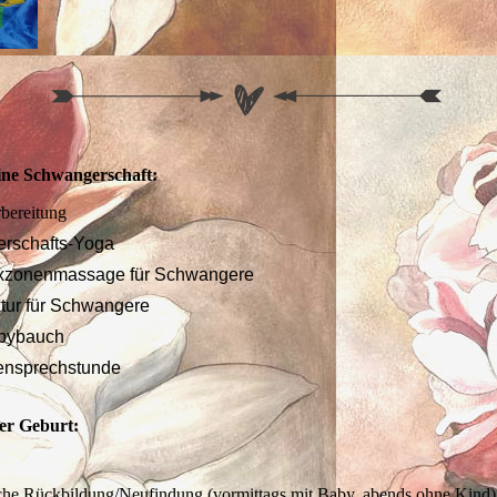
ine Schwangerschaft:
rbereitung
rschafts-Yoga
exzonenmassage für Schwangere
tur für Schwangere
abybauch
nsprechstunde
er Geburt:
e
che Rückbildung/Neufindung (vormittags mit Baby, abends ohne Kind)