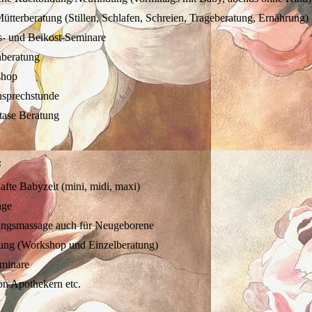
ütterberatung (Stillen, Schlafen, Schreien, Trageberatung, Ernährung)
- und Beikost-Seminare
nberatung
shop
prechstunde
tase Beratung
:
afte Babyzeit (mini, midi, maxi)
age
ingsmassage auch für Neugeborene
ung (Workshop und Einzelberatung)
eminare
on Apothekern etc.