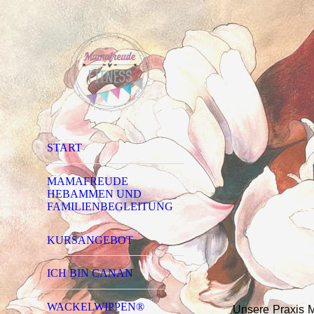
START
MAMAFREUDE
HEBAMMEN UND
FAMILIENBEGLEITUNG
KURSANGEBOT
ICH BIN CANAN
WACKELWIPPEN®
Unsere Praxis