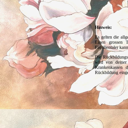
Hinweis:
Es gelten die al
Einen grossen T
Familientaler kan
Die Rückbildung
wird von deiner
Krankenkassen d
Rückbildung einge