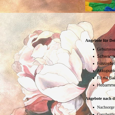
Angebote für De
Geburtsvo
Schwange
Fussrefl
Akkupunk
Fit mit B
Hebamme
Angebote nach d
Nachsorg
Ganzheitli