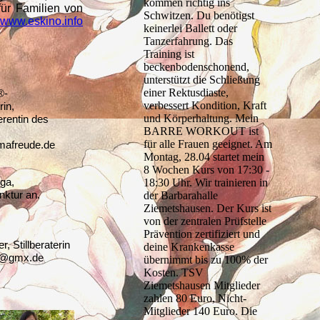
kommen richtig ins
für Familien von
Schwitzen. Du benötigst
www.eskino.info
keinerlei Ballett oder
Tanzerfahrung. Das
Training ist
beckenbodenschonend,
unterstützt die Schließung
einer Rektusdiaste,
®-
verbessert Kondition, Kraft
rin,
und Körperhaltung. Mein
erentin des
BARRE WORKOUT ist
für alle Frauen geeignet. Am
afreude.de
Montag, 28.04 startet mein
8 Wochen Kurs von 17:30 -
ga,
18:30 Uhr. Wir trainieren in
ktur an.
der Barbarahalle
Ziemetshausen. Der Kurs ist
von der zentralen Prüfstelle
Prävention zertifiziert und
 Stillberaterin
deine Krankenkasse
eu@gmx.de
übernimmt bis zu 100% der
Kosten. TSV
Ziemetshausen Mitglieder
zahlen 80 Euro, Nicht-
Mitglieder 140 Euro. Die