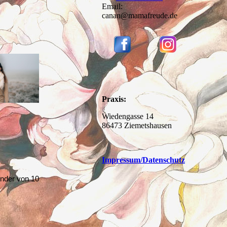
Email:
canan@mamafreude.de
Praxis:
Wiedengasse 14
86473 Ziemetshausen
Impressum
/Datenschutz
inder von 10