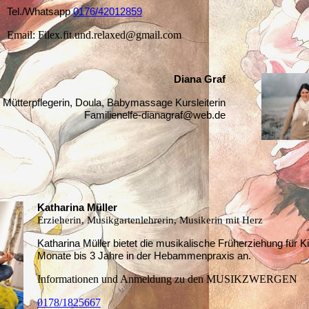
Tel./Whatsapp
0176/42012859
Email: Filex.fit.und.relaxed@gmail.com
Diana Graf
Mütterpflegerin, Doula, Babymassage Kursleiterin
Familienelfe-dianagraf@web.de
Katharina Müller
Erzieherin, Musikgartenlehrerin, Musikerin mit Herz
Katharina Müller bietet die musikalische Früherziehung für K
Monate bis 3 Jahre in der Hebammenpraxis an.
Informationen und Anmeldung zu den MUSIKZWERGEN
0178/1825667