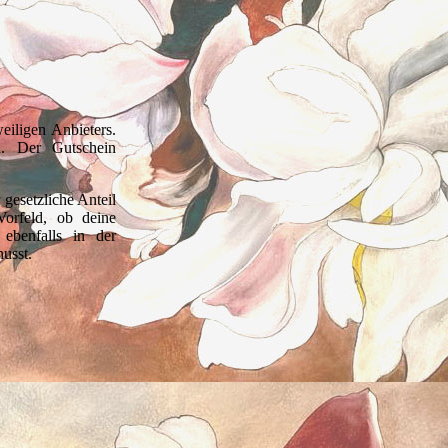
iligen Anbieters.
n. Der Gutschein
 gesetzliche Anteil
orfeld, ob deine
ebenfalls in der
usst.