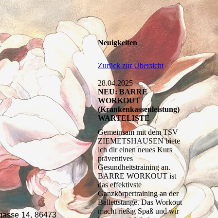
Neuigkeiten
Zurück zur Übersicht
28.04.2025
NEU: BARRE
WORKOUT
(Krankenkassenleistung)
WARTELISTE
Gemeinsam mit dem TSV
ZIEMETSHAUSEN biete
ich dir einen neues Kurs
präventives
Gesundheitstraining an.
BARRE WORKOUT ist
das effektivste
Ganzkörpertraining an der
Ballettstange. Das Workout
macht rießig Spaß und wir
asse 14, 86473