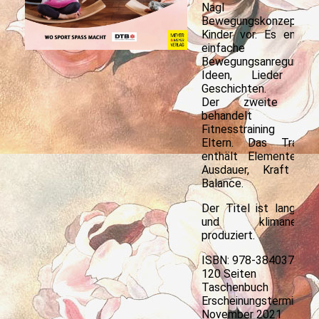
Nagl ih
Bewegungskonzept fü
Kinder vor. Es enthäl
einfache
Bewegungsanregungen
Ideen, Lieder un
Geschichten.
Der zweite Tei
behandelt da
Fitnesstraining fü
Eltern. Das Trainin
enthält Elemente fü
Ausdauer, Kraft un
Balance.
Der Titel ist langlebi
und klimaneutra
produziert.
ISBN: 978-384037781
120 Seiten
Taschenbuch
Erscheinungstermin: 22
November 2021