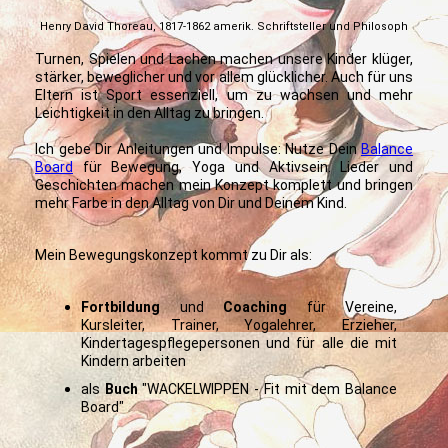
Henry David Thoreau, 1817-1862 amerik. Schriftsteller und Philosoph
Turnen, Spielen und Lachen machen unsere Kinder klüger,
stärker, beweglicher und vor allem glücklicher. Auch für uns
Eltern ist Sport essenziell, um zu wachsen und mehr
Leichtigkeit in den Alltag zu bringen.
Ich gebe Dir Anleitungen und Impulse: Nutze Dein
Balance
Board
für Bewegung, Yoga und Aktivsein. Lieder und
Geschichten machen mein Konzept komplett und bringen
mehr Farbe in den Alltag von Dir und Deinem Kind.
Mein Bewegungskonzept kommt zu Dir als:
Fortbildung
und
Coaching
für Vereine,
Kursleiter, Trainer, Yogalehrer, Erzieher,
Kindertagespflegepersonen und für alle die mit
Kindern arbeiten
als
Buch
"WACKELWIPPEN - Fit mit dem Balance
Board"