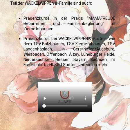
Teil der WACKELWIPPEN®-Familie sind auch:
Präsenzkurse in der Praxis "MAMAFREUDE
Hebammen und Familienbegleitung" in
Ziemetshausen
Präsenzkurse bei WACKELWIPPEN®-Partner wie
dem TSV Balzhausen, TSV Ziemetshausen, TSV
Langenhaslach, in Gersthofen/Augsburg,
Wiesbaden, Offenbach, Alzey, Lüneburger Heide,
Niedersachsen, Hessen, Bayern, Sachsen, im
Familienhotel HUBER Südtirol und vielen mehr.