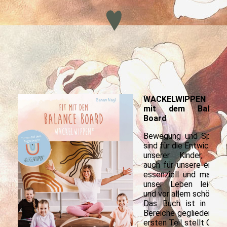
WACKELWIPPEN - Fi
mit dem Balanc
Board
Bewegung und Spiele
sind für die Entwicklun
unserer Kinder, abe
auch für unsere eigen
essenziell und mache
unser Leben leichte
und vor allem schöner.
Das Buch ist in zwe
Bereiche gegliedert. I
ersten Teil stellt Cana