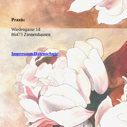
Praxis:
Wiedengasse 14
86473 Ziemetshausen
Impressum
/Datenschutz