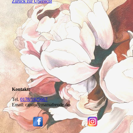
Zurück zur Übersicht
Kontakt:
Tel.
0178/1825667
Email: canan@mamafreude.de